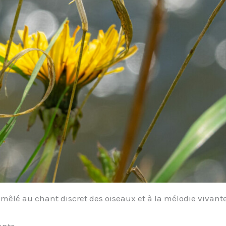
 mêlé au chant discret des oiseaux et à la mélodie vivante
ante.