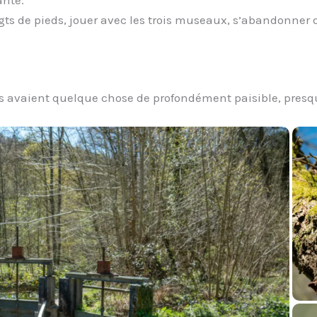
igts de pieds, jouer avec les trois museaux, s’abandonner 
us avaient quelque chose de profondément paisible, presq